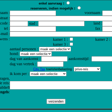
:
enkel aanvraag
:
reserveren, indien mogelijk
naam :
voornaam :
straat :
tcode :
land :
stad :
tel :
fax :
-mail :
 wens :
kamer 1 :
kamer 2 :
kamer 3 :
aantaal personen :
hond:
dag van aankomst :
aankomsttijd :
dag van vertrek :
City Tax
toeristenbelasting :
ik kom per :
ragen,
e reis:
ublieft
ngels
: