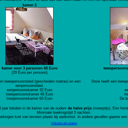
kamer 2
kamer voor 3 personen 60 Euro
tweepersoons
(20 Euro per persoon)
en tweepersoonsbed (gescheiden matras) en een
Deze heeft een tweep
eenpersoonsbed.
eenpersoonskamer 32 Euro
e
tweepersoonskamer
46 Euro
tr
treepersoonskamer 60 Euro
De b
0 jaar betalen in de kamer van de ouders
de halve prijs
(meerprijs). Een hond
Minimale boekingstijd 3 nachten.
boekingen kort van tevoren plaats bij aankomst. In andere gevallen gaarne ee
Valutacalculator