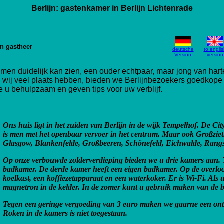
Berlijn: gastenkamer in Berlijn Lichtenrade
n gastheer
deutsche
to englis
Version
version
s men duidelijk kan zien, een ouder echtpaar, maar jong van har
 en wij veel plaats hebben, bieden we Berlijnbezoekers goedkop
e u behulpzaam en geven tips voor uw verblijf.
Ons huis ligt in het zuiden van Berlijn in de wijk Tempelhof. De Cit
is men met het openbaar vervoer in het centrum. Maar ook Großzi
Glasgow, Blankenfelde, Großbeeren, Schönefeld, Eichwalde, Rangsdo
Op onze verbouwde zolderverdieping bieden we u drie kamers aan
badkamer. De derde kamer heeft een eigen badkamer. Op de overloop
koelkast, een koffiezetapparaat en een waterkoker.
Er is Wi-Fi. Als 
magnetron in de kelder. In de zomer kunt u gebruik maken van de b
Tegen een geringe vergoeding van 3 euro maken we gaarne een ontbi
Roken in de kamers is niet toegestaan.