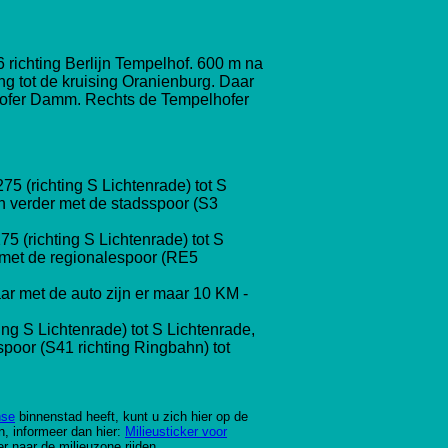
6 richting Berlijn Tempelhof. 600 m na
ing tot de kruising Oranienburg. Daar
elhofer Damm. Rechts de Tempelhofer
5 (richting S Lichtenrade) tot S
n verder met de stadsspoor (S3
 (richting S Lichtenrade) tot S
 met de regionalespoor
(RE5
ar met de auto zijn er maar 10 KM -
ng S Lichtenrade) tot S Lichtenrade,
spoor
(S41
richting
Ringbahn) tot
nse
binnenstad heeft, kunt u zich hier op de
en, informeer dan hier:
Milieusticker voor
r naar de milieuzone rijden.