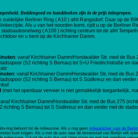
legenheid. Beddengoed en handdoeken zijn in de prijs inbegrepen.
 zuidelijke Berliner Ring ( A10 ) afrit Rangsdorf. Daar op de B9
linkerzijde. Als u van het noorden komt, rijdt u op de Berliner R
de stadsautosnelweg ( A100 ) richting centrum tot de afrit Temp
chtdoor en u bent op de Kirchhainer Damm.
minuten
: vanaf Kirchhainer Damm/Horstwalder Str. med de Bus 27
stadsspoor (S2
richting
S Bernau) tot S+U Friedrichstraße en da
latz
inuten
:
vanaf Kirchhainer Damm/Horstwalder Str. med de Bus 275
stadsspoor (S2
richting
S Bernau) tot
S Südkreuz
en dan verder
nhof
d
(met het openbaar vervoer is niet gemakkelijk toegankelijk, ma
vanaf Kirchhainer Damm/Horstwalder Str. med de Bus 275 (richti
S2
richting
S Bernau) tot
S Südkreuz
en dan verder met de
stads
Bahn-ring behoort tot de milieuzone. Als u nog geen
milieusticker voor de Berlij
risten kunt krijgen. Als u met de auto naar de binnenstad van Berlijn wilt rijd
de milieuzone. U kunt de auto dus ook laten staan en met het openbaar vervoe