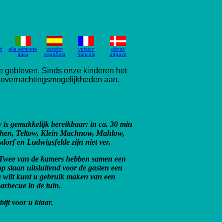
h
alla versione
versión
version
dansk
italia
española
francais
udgave
te gebleven. Sinds onze kinderen het
e overnachtingsmogelijkheden aan.
y is gemakkelijk bereikbaar: in ca. 30 min
ethen, Teltow, Klein Machnow, Mahlow,
rf en Ludwigsfelde zijn niet ver.
. Twee van de kamers hebben samen een
 staan uitsluitend voor de gasten een
u wilt kunt u gebruik maken van een
arbecue in de tuin.
jt voor u klaar.