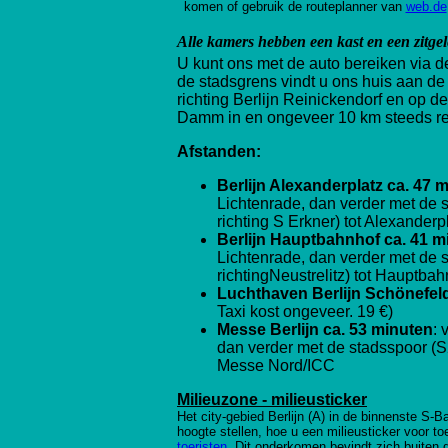
komen of gebruik de routeplanner van
web.de
Alle kamers hebben een kast en een zitge
U kunt ons met de auto bereiken via de
de stadsgrens vindt u ons huis aan de 
richting Berlijn Reinickendorf en op 
Damm in en ongeveer 10 km steeds re
Afstanden:
Berlijn Alexanderplatz ca. 47 
Lichtenrade, dan verder met de 
richting
S Erkner) tot Alexanderp
Berlijn Hauptbahnhof ca. 41 m
Lichtenrade, dan verder met de 
richting
Neustrelitz) tot Hauptbah
Luchthaven Berlijn Schönefel
Taxi kost ongeveer. 19 €)
Messe Berlijn ca. 53 minuten
:
dan verder met de stadsspoor (
Messe Nord/ICC
Milieuzone - milieusticker
Het city-gebied Berlijn (A) in de binnenste S-
hoogte stellen, hoe u een milieusticker voor toe
toeristen
. Dit onderkomen bevindt zich buiten 