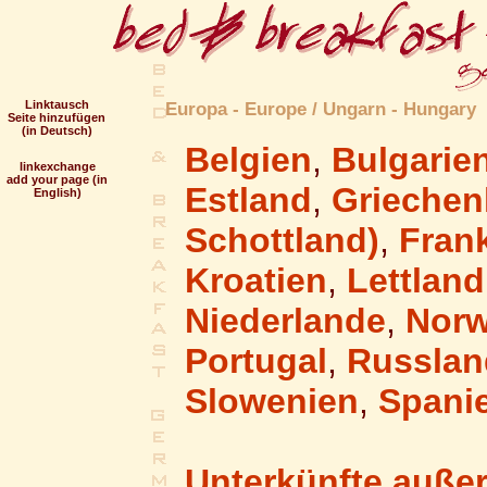
Linktausch
Europa - Europe / Ungarn - Hungary
Seite hinzufügen
(in Deutsch)
Belgien
,
Bulgarie
linkexchange
add your page (in
Estland
,
Griechen
English)
Schottland)
,
Fran
Kroatien
,
Lettland
Niederlande
,
Nor
Portugal
,
Russlan
Slowenien
,
Spani
Unterkünfte auße