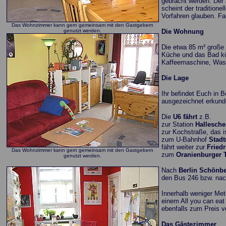
gebracht werden. Der J
scheint der tradition
Vorfahren glauben. Fa
Das Wohnzimmer kann gern gemeinsam mit den Gastgebern
genutzt werden.
Die Wohnung
Die etwa 85 m² große 
Küche und das Bad kö
Kaffeemaschine, Wass
Die Lage
Ihr befindet Euch in B
ausgezeichnet erkund
Die
U6 fährt
z.B.
zur Station
Hallesche
zur Kochstraße, das 
zum U-Bahnhof
Stadt
fährt weiter zur
Friedr
Das Wohnzimmer kann gern gemeinsam mit den Gastgebern
zum
Oranienburger 
genutzt werden.
Nach
Berlin Schönb
den Bus 246 bzw. nach
Innerhalb weniger Met
einem All you can eat
ebenfalls zum Preis v
Das Gästezimmer