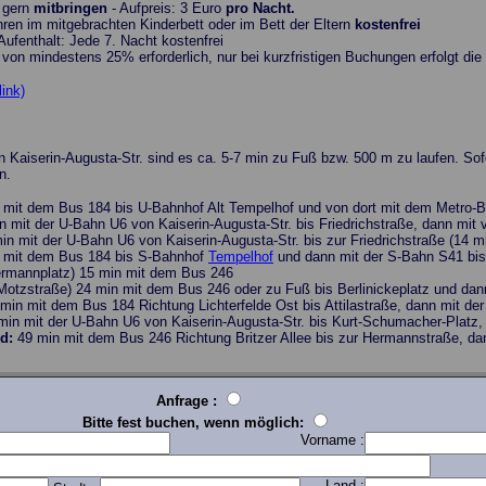
 gern
mitbringen
- Aufpreis: 3 Euro
pro Nacht.
hren im mitgebrachten Kinderbett oder im Bett der Eltern
kostenfrei
ufenthalt: Jede 7. Nacht kostenfrei
von mindestens 25% erforderlich, nur bei kurzfristigen Buchungen erfolgt die 
ink)
on Kaiserin-Augusta-Str. sind es ca. 5-7 min zu Fuß bzw. 500 m zu laufen. 
n.
n mit dem Bus 184 bis U-Bahnhof Alt Tempelhof und von dort mit dem Metro
in mit der U-Bahn U6 von Kaiserin-Augusta-Str. bis Friedrichstraße, dann mi
min mit der U-Bahn U6 von Kaiserin-Augusta-Str. bis zur Friedrichstraße (14
n mit dem Bus 184 bis S-Bahnhof
Tempelhof
und dann mit der S-Bahn S41 bi
rmannplatz) 15 min mit dem Bus 246
Motzstraße) 24 min mit dem Bus 246 oder zu Fuß bis Berlinickeplatz und da
 min mit dem Bus 184 Richtung Lichterfelde Ost bis Attilastraße, dann mit d
 min mit der U-Bahn U6 von Kaiserin-Augusta-Str. bis Kurt-Schumacher-Plat
ld:
49 min mit dem Bus 246 Richtung Britzer Allee bis zur Hermannstraße, da
Anfrage :
Bitte fest buchen, wenn möglich:
Vorname :
Land :