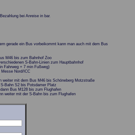
Bezahlung bei Anreise in bar.
Sofern gerade ein Bus vorbeikommt kann man auch mit dem Bus
-Bus M46 bis zum Bahnhof Zoo
t verschiedenen S-Bahn-Linien zum Hauptbahnhof
 min Fahrweg + 7 min Fußweg)
s Messe Nord/ICC
nn weiter mit dem Bus M46 bis Schöneberg Motzstraße
er S-Bahn S2 bis Potsdamer Platz
z, dann Bus M128 bis zum Flughafen
nn weiter mit der S-Bahn bis zum Flughafen