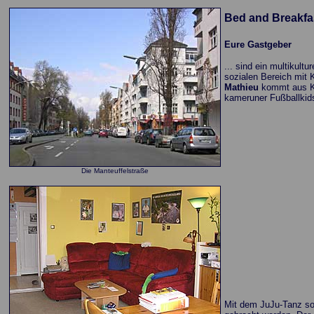
Bed and Breakfas
Eure Gastgeber
... sind ein multikultu
sozialen Bereich mit 
Mathieu
kommt aus K
kameruner Fußballkids
Die Manteuffelstraße
Mit dem JuJu-Tanz sol