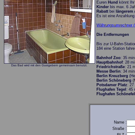
Euren
Hund
könnt Ihr
Kinder
bis max. 6 Ja
Rabatt
bei
längerem
A
Es ist eine Anzahlung 
Währungsumrechner (l
Die Entfernungen
Bis zur U-Bahn-Stati
184 eine Station fahre
Bahnhof Zoo
: 35 mi
Hauptbahnhof
: 28 m
Das Bad wird mit den Gastgebern gemeinsam benutzt.
Friedrichstraße
: 21 
Messe Berlin
: 34 mi
Berlin Kreuzberg
(He
Berlin Schöneberg
(
Potsdamer Platz
: 27
Flughafen Tegel
: 45
Flughafen Schönefe
Name :
Straße :
PLZ :