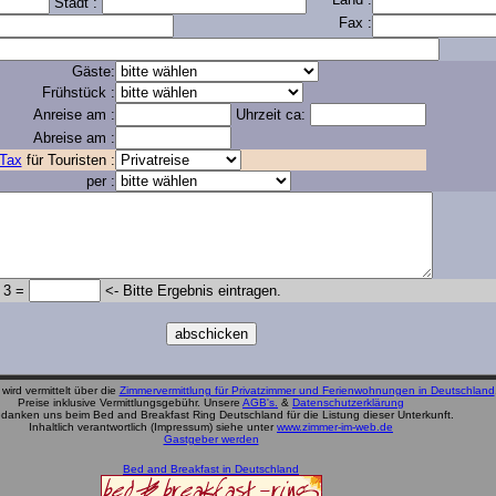
Stadt :
Fax :
Gäste:
Frühstück :
Anreise am :
Uhrzeit ca:
Abreise am :
 Tax
für Touristen :
per :
.
3 =
<- Bitte Ergebnis eintragen.
wird vermittelt über die
Zimmervermittlung für Privatzimmer und Ferienwohnungen in Deutschland
Preise inklusive Vermittlungsgebühr. Unsere
AGB's.
&
Datenschutzerklärung
edanken uns beim Bed and Breakfast Ring Deutschland für die Listung dieser Unterkunft.
Inhaltlich verantwortlich (Impressum) siehe unter
www.zimmer-im-web.de
Gastgeber werden
Bed and Breakfast in Deutschland