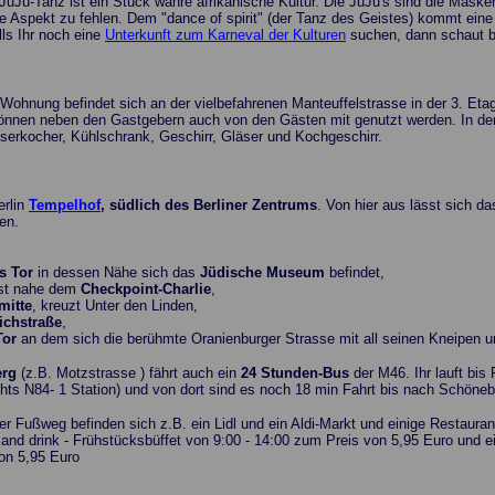
uJu-Tanz ist ein Stück wahre afrikanische Kultur. Die JuJu's sind die Masken,
elle Aspekt zu fehlen. Dem "dance of spirit" (der Tanz des Geistes) kommt ein
lls Ihr noch eine
Unterkunft zum Karneval der Kulturen
suchen, dann schaut b
Wohnung befindet sich an der vielbefahrenen Manteuffelstrasse in der 3. Et
nnen neben den Gastgebern auch von den Gästen mit genutzt werden. In der 
erkocher, Kühlschrank, Geschirr, Gläser und Kochgeschirr.
erlin
Tempelhof
, südlich des Berliner Zentrums
. Von hier aus lässt sich d
en.
s Tor
in dessen Nähe sich das
Jüdische Museum
befindet,
ist nahe dem
Checkpoint-Charlie
,
mitte
, kreuzt Unter den Linden,
ichstraße
,
Tor
an dem sich die berühmte Oranienburger Strasse mit all seinen Kneipen u
erg
(z.B. Motzstrasse ) fährt auch ein
24 Stunden-Bus
der M46. Ihr lauft bis
ts N84- 1 Station) und von dort sind es noch 18 min Fahrt bis nach Schöneb
er Fußweg befinden sich z.B. ein Lidl und ein Aldi-Markt und einige Restauran
 and drink - Frühstücksbüffet von 9:00 - 14:00 zum Preis von 5,95 Euro und ei
on 5,95 Euro