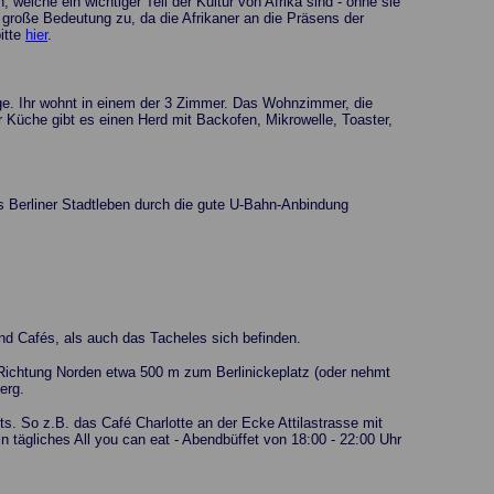
 welche ein wichtiger Teil der Kultur von Afrika sind - ohne sie
e große Bedeutung zu, da die Afrikaner an die Präsens der
itte
hier
.
age. Ihr wohnt in einem der 3 Zimmer. Das Wohnzimmer, die
Küche gibt es einen Herd mit Backofen, Mikrowelle, Toaster,
as Berliner Stadtleben durch die gute U-Bahn-Anbindung
nd Cafés, als auch das Tacheles sich befinden.
 Richtung Norden etwa 500 m zum Berlinickeplatz (oder nehmt
erg.
ts. So z.B. das Café Charlotte an der Ecke Attilastrasse mit
n tägliches All you can eat - Abendbüffet von 18:00 - 22:00 Uhr