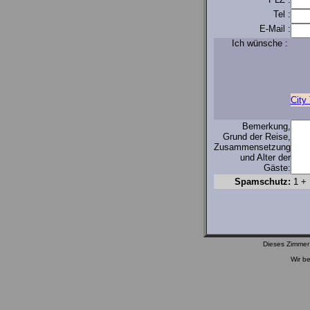
Tel :
E-Mail :
Ich wünsche :
City
Bemerkung,
Grund der Reise,
Zusammensetzung
und Alter der
Gäste:
Spamschutz:
1 +
Dieses Zimmer 
Wir b