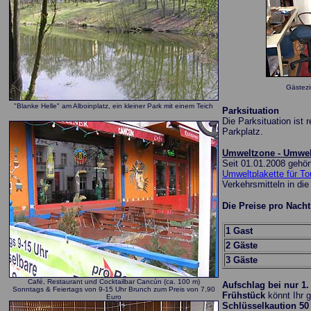
Gästezi
"Blanke Helle" am Alboinplatz, ein kleiner Park mit einem Teich
Parksituation
Die Parksituation ist
Parkplatz.
Umweltzone - Umwel
Seit 01.01.2008 gehör
Umweltplakette für To
Verkehrsmitteln in di
Die Preise pro Nach
1 Gast
2 Gäste
3 Gäste
Café
, Restaurant und Cocktailbar Cancún (ca. 100 m)
Aufschlag bei nur 1.
Sonntags & Feiertags von 9-15 Uhr Brunch zum Preis von 7,90
Frühstück
könnt Ihr g
Euro
Schlüsselkaution 50