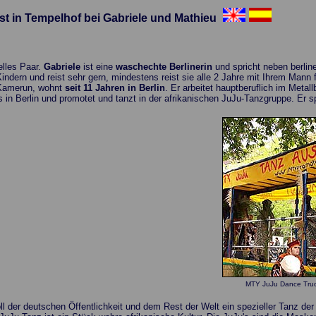
t in Tempelhof bei Gabriele und Mathieu
relles Paar.
Gabriele
ist eine
waschechte Berlinerin
und spricht neben berline
Kindern und reist sehr gern, mindestens reist sie alle 2 Jahre mit Ihrem Mann
amerun, wohnt
seit 11 Jahren in Berlin
. Er arbeitet hauptberuflich im Metal
 in Berlin und promotet und tanzt in der afrikanischen JuJu-Tanzgruppe. Er s
MTY JuJu Dance Truc
l der deutschen Öffentlichkeit und dem Rest der Welt ein spezieller Tanz 