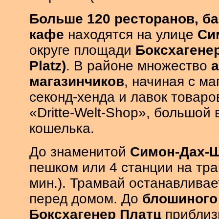
Больше 120 ресторанов, ба
кафе
находятся на улице
Си
округе площади
Боксхагенер
Platz)
. В районе множество
магазинчиков
, начиная с ма
секонд-хенда и лавок товаро
«Dritte-Welt-Shop», большой
кошелька.
До знаменитой
Симон-Дах-
пешком или 4 станции на тра
мин.). Трамвай останавлива
перед домом. До
блошиного
Боксхагенер Платц
приблизи