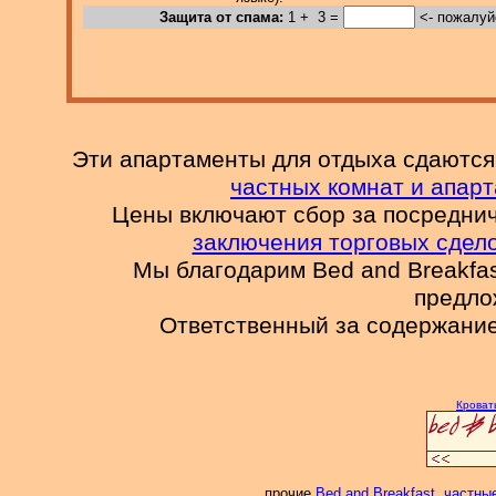
Защита от спама:
1 +
.
3 =
<- пожалуйс
Эти апартаменты для отдыха сдаютс
частных комнат и апар
Цены включают сбор за посредни
заключения торговых сдел
Мы благодарим Bed and Breakfas
предлож
Ответственный за содержание
Кроват
прочие
Bed and Breakfast, частн