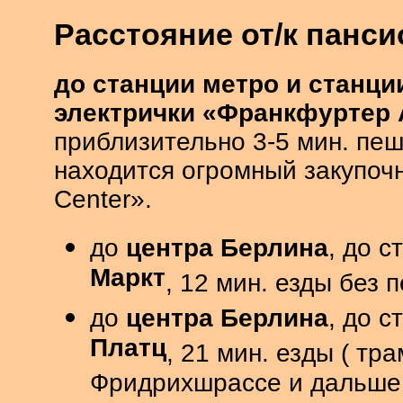
Расстояние от/к панси
до станции метро и станци
электрички «Франкфуртер
приблизительно 3-5 мин. пеш
находится огромный закупочн
Center».
до
центра
Берлина
, до 
Маркт
, 12 мин. езды без 
до
центра Берлина
, до 
Платц
, 21 мин. езды ( тр
Фридрихшрассе и дальше