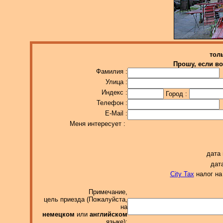
тол
Прошу, если в
Фамилия :
Улица :
Индекс :
Город :
Телефон :
E-Mail :
Меня интересует :
дата 
дата
City Tax
налог на 
Примечание,
цель приезда (Пожалуйста,
на
немецком
или
английском
языке):