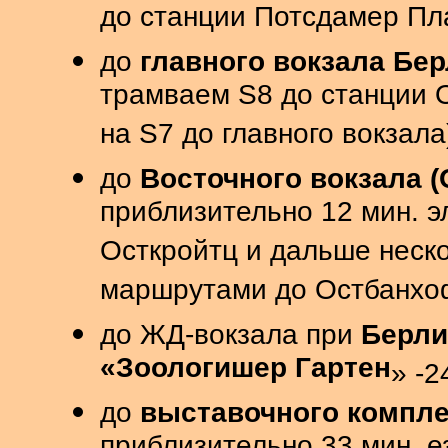
до станции Потсдамер Пл
до
главного вокзала Бе
трамваем S8 до станции 
на S7 до главного вокзала
до
Восточного вокзала (
приблизительно 12 мин. э
Осткройтц и дальше неск
маршрутами до Остбанхо
до ЖД-вокзала при
Берли
«Зоологишер Гартен
» -2
до
выставочного компле