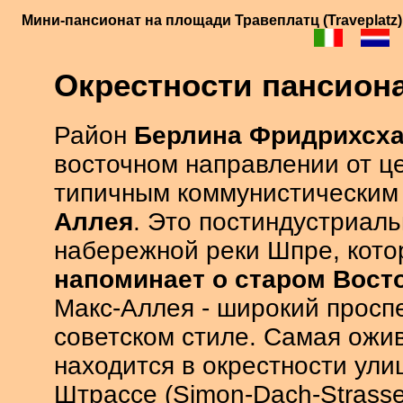
Мини-пансионат на площади Травеплатц (Traveplatz)
Окрестности пансион
Район
Берлина Фридрихсх
восточном направлении от ц
типичным коммунистическим
Аллея
. Это постиндустриал
набережной реки Шпре, кото
напоминает о старом Вост
Макс-Аллея - широкий проспе
советском стиле. Самая ожи
находится в окрестности ули
Штрассе (Simon-Dach-Strasse